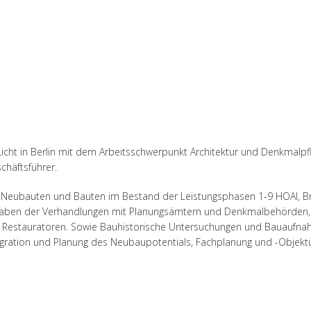
icht in Berlin mit dem Arbeitsschwerpunkt Architektur und Denkmalpfl
häftsführer.
on Neubauten und Bauten im Bestand der Leistungsphasen 1-9 HOAI, 
gaben der Verhandlungen mit Planungsämtern und Denkmalbehörden, 
d Restauratoren. Sowie Bauhistorische Untersuchungen und Bauaufn
tegration und Planung des Neubaupotentials, Fachplanung und -Objek